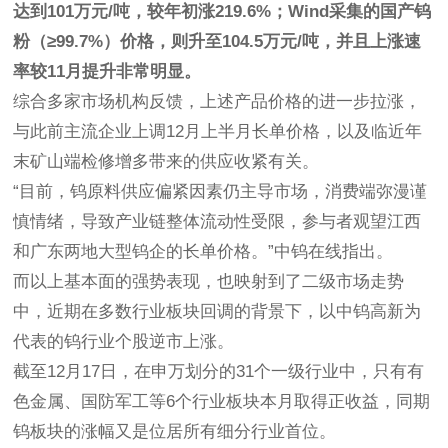
达到101万元/吨，较年初涨219.6%；Wind采集的国产钨
粉（≥99.7%）价格，则升至104.5万元/吨，并且上涨速
率较11月提升非常明显。
综合多家市场机构反馈，上述产品价格的进一步拉涨，
与此前主流企业上调12月上半月长单价格，以及临近年
末矿山端检修增多带来的供应收紧有关。
“目前，钨原料供应偏紧因素仍主导市场，消费端弥漫谨
慎情绪，导致产业链整体流动性受限，参与者观望江西
和广东两地大型钨企的长单价格。”中钨在线指出。
而以上基本面的强势表现，也映射到了二级市场走势
中，近期在多数行业板块回调的背景下，以中钨高新为
代表的钨行业个股逆市上涨。
截至12月17日，在申万划分的31个一级行业中，只有有
色金属、国防军工等6个行业板块本月取得正收益，同期
钨板块的涨幅又是位居所有细分行业首位。