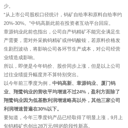
少。
“从上市公司股权口径统计，钨矿自给率和原料自给率约
20%-30%。”中钨高新此前在投资者互动平台回应。
章源钨业此前也指出，公司自产钨精矿不能完全满足生
产需要，需对外采购钨精矿或仲钨酸铵，若原料价格发
生剧烈波动，将影响公司各环节生产成本，对公司经营
业绩造成影响。
所以，即便是今年钨价、股价同步上涨，但是以上公司
过往业绩提升幅度并不算特别突出。
以今年前三季度为例，
中钨高新、章源钨业、厦门钨
业、翔鹭钨业的营收平均增速不过24%，盈利方面除了
翔鹭钨业因为低基数利润增速略高以外，其他三家公司
利润增速普遍在30%以下。
要知道，今年三季度钨产品已经取得了明显上涨，9月上
旬钨精矿也创出28万元/吨的阶段性新高。