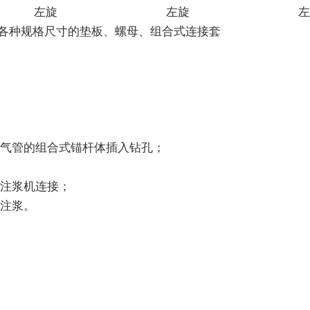
左旋
左旋
左
各种规格尺寸的垫板、螺母、组合式连接套
排气管的组合式锚杆体插入钻孔；
与注浆机连接；
止注浆。