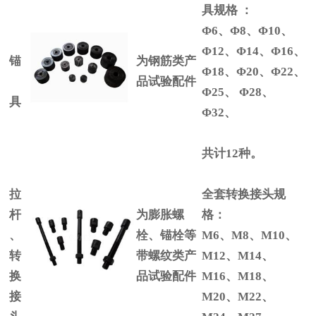
具规格
：
Φ6
、
Φ8
、
Φ10
、
Φ12
、
Φ14
、
Φ16
、
锚
为钢筋类产
Φ18
、
Φ20
、
Φ22
、
品试验配件
Φ25、
Φ28
、
具
Φ32、
共计12种。
拉
全套转换接头规
杆
为膨胀螺
格：
、
栓、锚栓等
M6
、
M8
、
M10
、
转
带螺纹类产
M12
、
M14
、
换
品试验配件
M16
、
M18
、
接
M20
、
M22
、