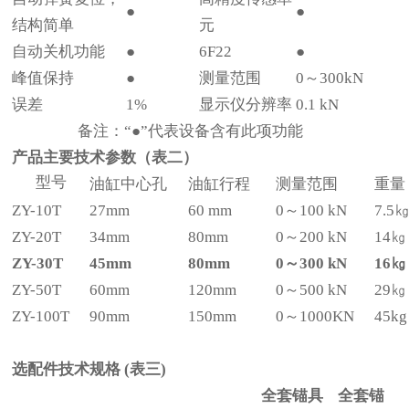
●
●
结构简单
元
自动关机功能
●
6F22
●
峰值保持
●
测量范围
0～300kN
误差
1%
显示仪分辨率
0.1 kN
备注：“●”代表设备含有此项功能
产品主要技术参数（表二）
型号
油缸中心孔
油缸行程
测量范围
重量
ZY-10T
27mm
60 mm
0～100 kN
7.5
ZY-20T
34mm
80mm
0～200 kN
14㎏
ZY-30T
45mm
80mm
0～300 kN
16㎏
ZY-50T
60mm
120mm
0～500 kN
29㎏
ZY-100T
90mm
150mm
0～1000KN
45kg
选配件技术规格 (表三)
全套锚具 全套锚