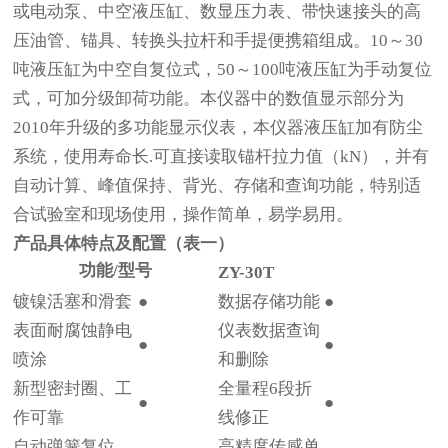
或电动泵、中空液压缸、数显压力表、带快速接头的高
压油管、锚具、转换头拉杆和手提便携箱组成。10～30
吨液压缸为中空自复位式，50～100吨液压缸为手动复位
式，可加分级卸荷功能。本仪器中的数值显示部分为
2010年升级的多功能显示仪表，本仪器液压缸加有防尘
系统，使用寿命长.可直接读取锚杆拉力值（kN），并有
自动计算、峰值保持、背光、存储和查询功能，特别适
合试验室和现场使用，操作简单，易学易用。
产品具体特点及配置（表一）
功能/型号
ZY-30T
镀镍活塞和滑套
●
数据存储功能
●
表面耐腐蚀静电
仪表数据查询
●
●
喷涂
和删除
新型密封圈、工
全量程6段折
●
●
作可靠
线修正
自动弹簧复位，
高精度传感单