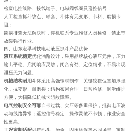
泄；
检查电控线路、接线端子、电磁阀线圈及遥控信号；
人工检查抓斗铰点、轴套、斗体有无变形、卡料、磨损卡
阻；
简易排查无法解决时，停机联系专业维修人员检修，禁止带
故障强行作业。
四、山东宏孚科技电动液压抓斗产品优势
液压系统稳定
优化油路设计，采用品牌核心液压元件，压力
输出平稳、启闭响应灵敏，闭合有劲、定位精准，不易出现
泄压无力问题。
机械结构耐用
斗体采用高强钢材制作，关键铰接位置加厚强
化，抗变形、耐磨损；结构布局合理，日常检修、润滑维护
方便，大幅降低机械卡阻故障率。
电气控制安全可靠
自带过载、欠压等多重保护，抵御电压波
动与线路异常；遥控信号稳定，操作灵敏不卡顿，作业安全
性更高。
工况定制适配
可按码头、冶金、固废环保等不同场景，定制