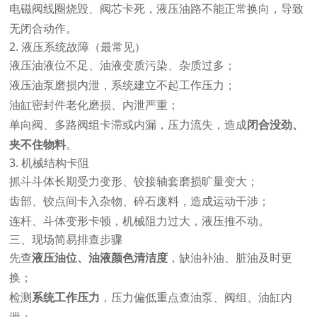
电磁阀线圈烧毁、阀芯卡死，液压油路不能正常换向，导致
无闭合动作。
2. 液压系统故障（最常见）
液压油液位不足、油液变质污染、杂质过多；
液压油泵磨损内泄，系统建立不起工作压力；
油缸密封件老化磨损、内泄严重；
单向阀、多路阀组卡滞或内漏，压力流失，造成
闭合没劲、
夹不住物料
。
3. 机械结构卡阻
抓斗斗体长期受力变形、铰接轴套磨损旷量变大；
齿部、铰点间卡入杂物、碎石废料，造成运动干涉；
连杆、斗体变形卡顿，机械阻力过大，液压推不动。
三、现场简易排查步骤
先查
液压油位、油液颜色清洁度
，缺油补油、脏油及时更
换；
检测
系统工作压力
，压力偏低重点查油泵、阀组、油缸内