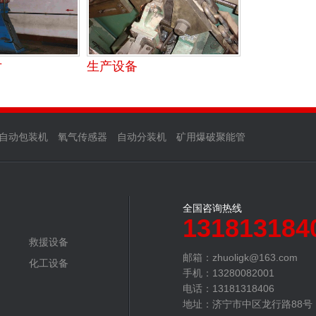
片
生产设备
自动包装机
氧气传感器
自动分装机
矿用爆破聚能管
全国咨询热线
131813184
救援设备
邮箱：zhuoligk@163.com‬
化工设备
手机：13280082001
电话：13181318406
地址：济宁市中区龙行路88号